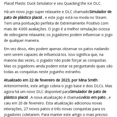
Placid Plastic Duck Simulator e seu Quacking the Ice DLC.
Há um novo jogo super relaxante e DLC chamado
Simulador de
pato de plástico placid
, e este jogo está na moda no Steam.
Tem uma pontuação perfeita de Extremamente Positivo com
mais de 4.000 avaliações. O jogo é a melhor simulação ociosa
de videogame relaxante; os jogadores podem influenciar o jogo
de qualquer maneira.
Em vez disso, eles podem apenas observar os patos nadando
sem serem capazes de influenciá-los. Isso significa que, na
maioria das vezes, o jogador não pode forçar as conquistas.
Mas os jogadores ainda podem estar se perguntando quais são
todas as conquistas neste joguinho estranho.
Atualizado em 22 de fevereiro de 2023, por Mina Smith
:
Anteriormente, este artigo cobria o jogo base e dois DLCs. Mas
agora há um novo DLC disponível para
Simulador de pato de
plástico placid
. A nova atualização é chamada
vício em pato
, e
caiu em 20 de fevereiro. Esta atualização adicionou novas
interações, 27 novos patos e três novas conquistas para os
jogadores coletarem. Para manter este artigo o mais preciso